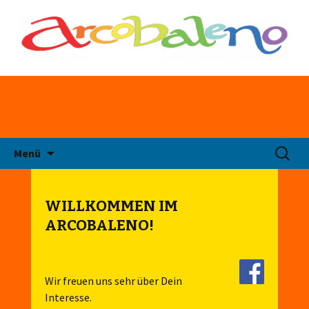
Chor in der TSG Heilbronn
Arcobaleno
Zum
Suchen
Menü
Inhalt
nach:
springen
WILLKOMMEN IM
ARCOBALENO!
Wir freuen uns sehr über Dein
Interesse.